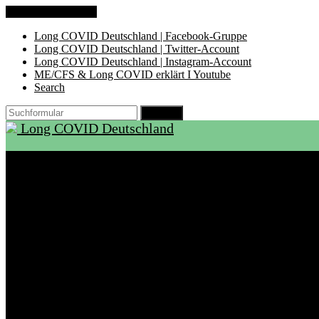
Zum Inhalt springen
Long COVID Deutschland | Facebook-Gruppe
Long COVID Deutschland | Twitter-Account
Long COVID Deutschland | Instagram-Account
ME/CFS & Long COVID erklärt I Youtube
Search
Suchen
Long COVID Deutschland
Start
Über LCD
Aktuelles
Support
Ambulanzen
Rehabilitation
Selbsthilfegruppen
International
Ressourcen
Betroffene & Angehörige