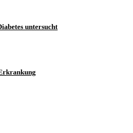
abetes untersucht
-Erkrankung