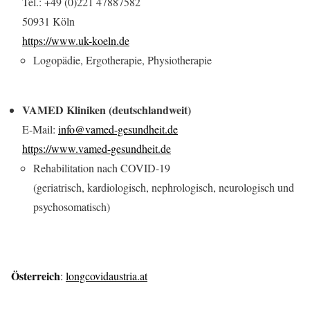
Tel.: +49 (0)221 47887582
50931 Köln
https://www.uk-koeln.de
Logopädie, Ergotherapie, Physiotherapie
VAMED Kliniken (deutschlandweit)
E-Mail:
info@vamed-gesundheit.de
https://www.vamed-gesundheit.de
Rehabilitation nach COVID-19
(geriatrisch, kardiologisch, nephrologisch, neurologisch und
psychosomatisch)
Österreich
:
longcovidaustria.at