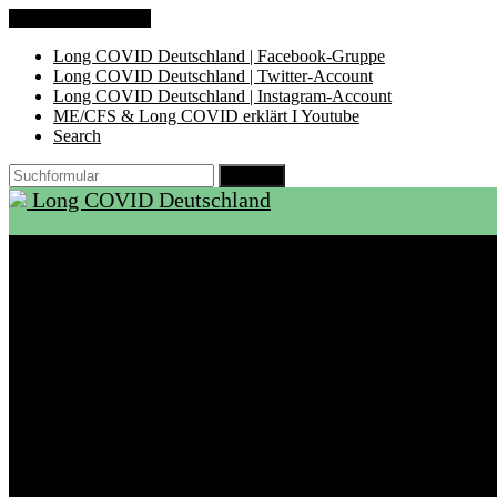
Zum Inhalt springen
Long COVID Deutschland | Facebook-Gruppe
Long COVID Deutschland | Twitter-Account
Long COVID Deutschland | Instagram-Account
ME/CFS & Long COVID erklärt I Youtube
Search
Suchen
Long COVID Deutschland
Start
Über LCD
Aktuelles
Support
Ambulanzen
Rehabilitation
Selbsthilfegruppen
International
Ressourcen
Betroffene & Angehörige