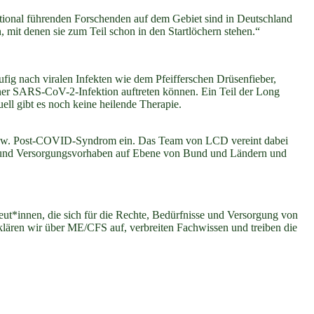
ational führenden Forschenden auf dem Gebiet sind in Deutschland
 mit denen sie zum Teil schon in den Startlöchern stehen.“
ig nach viralen Infekten wie dem Pfeifferschen Drüsenfieber,
r SARS-CoV-2-Infektion auftreten können. Ein Teil der Long
ll gibt es noch keine heilende Therapie.
D bzw. Post-COVID-Syndrom ein. Das Team von LCD vereint dabei
gs- und Versorgungsvorhaben auf Ebene von Bund und Ländern und
ut*innen, die sich für die Rechte, Bedürfnisse und Versorgung von
lären wir über ME/CFS auf, verbreiten Fachwissen und treiben die