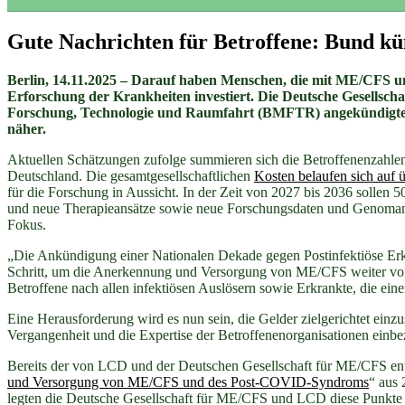
Gute Nachrichten für Betroffene: Bund kü
Berlin, 14.11.2025 – Darauf haben Menschen, die mit ME/CFS u
Erforschung der Krankheiten investiert. Die Deutsche Gesell
Forschung, Technologie und Raumfahrt (BMFTR) angekündigte
näher.
Aktuellen Schätzungen zufolge summieren sich die Betroffenenzahl
Deutschland. Die gesamtgesellschaftlichen
Kosten belaufen sich auf ü
für die Forschung in Aussicht. In der Zeit von 2027 bis 2036 solle
und neue Therapieansätze sowie neue Forschungsdaten und Genoman
Fokus.
„Die Ankündigung einer Nationalen Dekade gegen Postinfektiöse Erkr
Schritt, um die Anerkennung und Versorgung von ME/CFS weiter voran
Betroffene nach allen infektiösen Auslösern sowie Erkrankte, die ei
Eine Herausforderung wird es nun sein, die Gelder zielgerichtet einz
Vergangenheit und die Expertise der Betroffenenorganisationen ein
Bereits der von LCD und der Deutschen Gesellschaft für ME/CFS ent
und Versorgung von ME/CFS und des Post-COVID-Syndroms
“ aus
legten die Deutsche Gesellschaft für ME/CFS und LCD diese Punkte