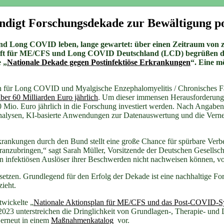
ndigt Forschungsdekade zur Bewältigung p
nd Long COVID leben, lange gewartet: über einen Zeitraum von z
schaft für ME/CFS und Long COVID Deutschland (LCD) begrüßen 
 „
Nationale Dekade gegen Postinfektiöse Erkrankungen
“. Eine m
en für Long COVID und Myalgische Enzephalomyelitis / Chronisches F
ber 60 Milliarden Euro jährlich
. Um dieser immensen Herausforderung z
n 50 Mio. Euro jährlich in die Forschung investiert werden. Nach Anga
alysen, KI-basierte Anwendungen zur Datenauswertung und die Verne
ankungen durch den Bund stellt eine große Chance für spürbare Verbes
zubringen,“ sagt Sarah Müller, Vorsitzende der Deutschen Gesellscha
nen infektiösen Auslöser ihrer Beschwerden nicht nachweisen können, 
usetzen. Grundlegend für den Erfolg der Dekade ist eine nachhaltige Fo
bezieht.
wickelte „
Nationale Aktionsplan für ME/CFS und das Post-COVID-
 2023 unterstreichen die Dringlichkeit von Grundlagen-, Therapie- u
 erneut in einem
Maßnahmenkatalog
vor.