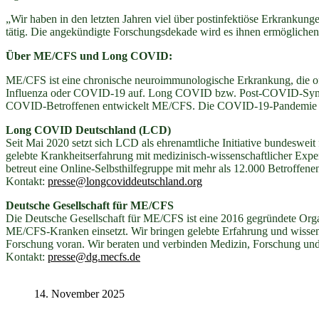
„Wir haben in den letzten Jahren viel über postinfektiöse Erkrankun
tätig. Die angekündigte Forschungsdekade wird es ihnen ermöglichen,
Über ME/CFS und Long COVID:
ME/CFS ist eine chronische neuroimmunologische Erkrankung, die oft
Influenza oder COVID-19 auf. Long COVID bzw. Post-COVID-Syndrom
COVID-Betroffenen entwickelt ME/CFS. Die COVID-19-Pandemie hat d
Long COVID Deutschland (LCD)
Seit Mai 2020 setzt sich LCD als ehrenamtliche Initiative bundes
gelebte Krankheitserfahrung mit medizinisch-wissenschaftlicher Exp
betreut eine Online-Selbsthilfegruppe mit mehr als 12.000 Betroffene
Kontakt:
presse@longcoviddeutschland.org
Deutsche Gesellschaft für ME/CFS
Die Deutsche Gesellschaft für ME/CFS ist eine 2016 gegründete Orga
ME/CFS-Kranken einsetzt. Wir bringen gelebte Erfahrung und wissen
Forschung voran. Wir beraten und verbinden Medizin, Forschung und 
Kontakt:
presse@dg.mecfs.de
14. November 2025