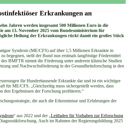
ostinfektiöser Erkrankungen an
ehn Jahren werden insgesamt 500 Millionen Euro in die
die am 13. November 2025 vom Bundesministerium für
ögliche Heilung der Erkrankungen rückt damit ein großes Stück
atigue Syndrom (ME/CFS) auf über 1,5 Millionen Erkrankte in
u begegnen, stellt der Bund nun erstmals langfristige Fördermittel
ben des BMFTR nimmt die Förderung unter anderem klinische Studien
tzung und Nachwuchsförderung in der Gesundheitsforschung in den
serungen für Hunderttausende Erkrankte dar und ist ein wichtiger
ft für ME/CFS. „Gleichzeitig muss sichergestellt werden, dass
von den Ergebnissen der Forschung profitieren.“
rschungsstrategie, die auch die Erkenntnisse und Erfahrungen der
Syndrom
“ aus 2022 und der „
Leitfaden für Vorhaben zur Erforschung
nd Diagnostikforschung. Auch im Rahmen der Regierungsbildung 2025