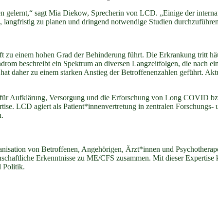
gen gelernt,“ sagt Mia Diekow, Sprecherin von LCD. „Einige der intern
 langfristig zu planen und dringend notwendige Studien durchzuführen,
 zu einem hohen Grad der Behinderung führt. Die Erkrankung tritt häuf
 beschreibt ein Spektrum an diversen Langzeitfolgen, die nach eine
aher zu einem starken Anstieg der Betroffenenzahlen geführt. Aktue
weit für Aufklärung, Versorgung und die Erforschung von Long COVI
ertise. LCD agiert als Patient*innenvertretung in zentralen Forschun
n.
nisation von Betroffenen, Angehörigen, Ärzt*innen und Psychotherape
schaftliche Erkenntnisse zu ME/CFS zusammen. Mit dieser Expertise k
Politik.