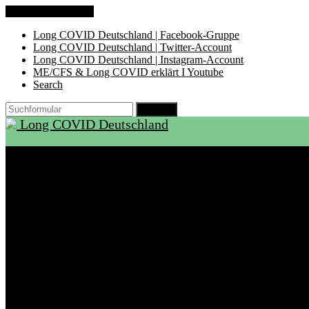
Zum Inhalt springen
Long COVID Deutschland | Facebook-Gruppe
Long COVID Deutschland | Twitter-Account
Long COVID Deutschland | Instagram-Account
ME/CFS & Long COVID erklärt I Youtube
Search
Suchen
Long COVID Deutschland
Start
Über LCD
Aktuelles
Support
Ambulanzen
Rehabilitation
Selbsthilfegruppen
International
Ressourcen
Betroffene & Angehörige