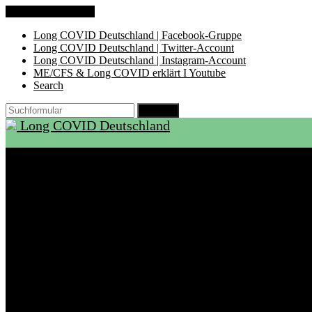
Zum Inhalt springen
Long COVID Deutschland | Facebook-Gruppe
Long COVID Deutschland | Twitter-Account
Long COVID Deutschland | Instagram-Account
ME/CFS & Long COVID erklärt I Youtube
Search
Suchen
Long COVID Deutschland
Start
Über LCD
Aktuelles
Support
Ambulanzen
Rehabilitation
Selbsthilfegruppen
International
Ressourcen
Betroffene & Angehörige