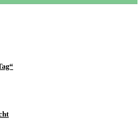
Tag“
cht