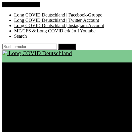
Zum Inhalt springen
Long COVID Deutschland | Facebook-Gruppe
Long COVID Deutschland | Twitter-Account
Long COVID Deutschland | Instagram-Account
ME/CFS & Long COVID erklärt I Youtube
Search
Suchen
Long COVID Deutschland
Start
Über LCD
Aktuelles
Support
Ambulanzen
Rehabilitation
Selbsthilfegruppen
International
Ressourcen
Betroffene & Angehörige