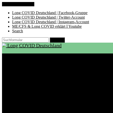
Zum Inhalt springen
Long COVID Deutschland | Facebook-Gruppe
Long COVID Deutschland | Twitter-Account
Long COVID Deutschland | Instagram-Account
ME/CFS & Long COVID erklärt I Youtube
Search
Suchen
Long COVID Deutschland
Start
Über LCD
Aktuelles
Support
Ambulanzen
Rehabilitation
Selbsthilfegruppen
International
Ressourcen
Betroffene & Angehörige