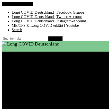
Zum Inhalt springen
Long COVID Deutschland | Facebook-Gruppe
Long COVID Deutschland | Twitter-Account
Long COVID Deutschland | Instagram-Account
ME/CFS & Long COVID erklärt I Youtube
Search
Suchen
Long COVID Deutschland
Start
Über LCD
Aktuelles
Support
Ambulanzen
Rehabilitation
Selbsthilfegruppen
International
Ressourcen
Betroffene & Angehörige