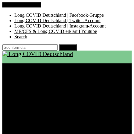
Zum Inhalt springen
Long COVID Deutschland | Facebook-Gruppe
Long COVID Deutschland | Twitter-Account
Long COVID Deutschland | Instagram-Account
ME/CFS & Long COVID erklärt I Youtube
Search
Suchen
Long COVID Deutschland
Start
Über LCD
Aktuelles
Support
Ambulanzen
Rehabilitation
Selbsthilfegruppen
International
Ressourcen
Betroffene & Angehörige