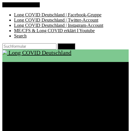
Zum Inhalt springen
Long COVID Deutschland | Facebook-Gruppe
Long COVID Deutschland | Twitter-Account
Long COVID Deutschland | Instagram-Account
ME/CFS & Long COVID erklärt I Youtube
Search
Suchen
Long COVID Deutschland
Start
Über LCD
Aktuelles
Support
Ambulanzen
Rehabilitation
Selbsthilfegruppen
International
Ressourcen
Betroffene & Angehörige