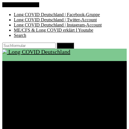
Zum Inhalt springen
Long COVID Deutschland | Facebook-Gruppe
Long COVID Deutschland | Twitter-Account
Long COVID Deutschland | Instagram-Account
ME/CFS & Long COVID erklärt I Youtube
Search
Suchen
Long COVID Deutschland
Start
Über LCD
Aktuelles
Support
Ambulanzen
Rehabilitation
Selbsthilfegruppen
International
Ressourcen
Betroffene & Angehörige