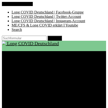
Zum Inhalt springen
Long COVID Deutschland | Facebook-Gruppe
Long COVID Deutschland | Twitter-Account
Long COVID Deutschland | Instagram-Account
ME/CFS & Long COVID erklärt I Youtube
Search
Suchen
Long COVID Deutschland
Start
Über LCD
Aktuelles
Support
Ambulanzen
Rehabilitation
Selbsthilfegruppen
International
Ressourcen
Betroffene & Angehörige