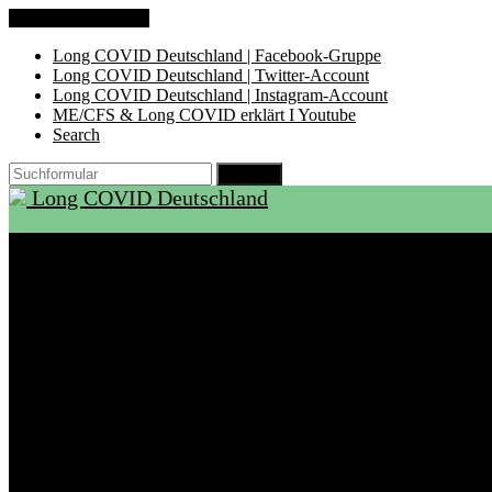
Zum Inhalt springen
Long COVID Deutschland | Facebook-Gruppe
Long COVID Deutschland | Twitter-Account
Long COVID Deutschland | Instagram-Account
ME/CFS & Long COVID erklärt I Youtube
Search
Suchen
Long COVID Deutschland
Start
Über LCD
Aktuelles
Support
Ambulanzen
Rehabilitation
Selbsthilfegruppen
International
Ressourcen
Betroffene & Angehörige