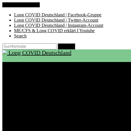
Zum Inhalt springen
Long COVID Deutschland | Facebook-Gruppe
Long COVID Deutschland | Twitter-Account
Long COVID Deutschland | Instagram-Account
ME/CFS & Long COVID erklärt I Youtube
Search
Suchen
Long COVID Deutschland
Start
Über LCD
Aktuelles
Support
Ambulanzen
Rehabilitation
Selbsthilfegruppen
International
Ressourcen
Betroffene & Angehörige