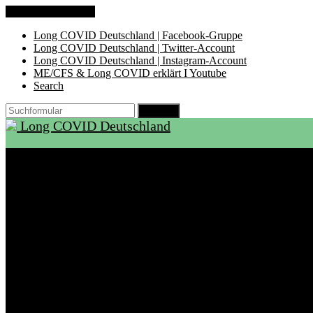
Zum Inhalt springen
Long COVID Deutschland | Facebook-Gruppe
Long COVID Deutschland | Twitter-Account
Long COVID Deutschland | Instagram-Account
ME/CFS & Long COVID erklärt I Youtube
Search
Suchen
Long COVID Deutschland
Start
Über LCD
Aktuelles
Support
Ambulanzen
Rehabilitation
Selbsthilfegruppen
International
Ressourcen
Betroffene & Angehörige