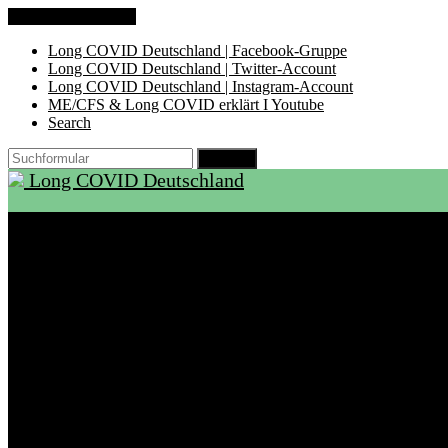
Zum Inhalt springen
Long COVID Deutschland | Facebook-Gruppe
Long COVID Deutschland | Twitter-Account
Long COVID Deutschland | Instagram-Account
ME/CFS & Long COVID erklärt I Youtube
Search
Suchen
Long COVID Deutschland
Start
Über LCD
Aktuelles
Support
Ambulanzen
Rehabilitation
Selbsthilfegruppen
International
Ressourcen
Betroffene & Angehörige