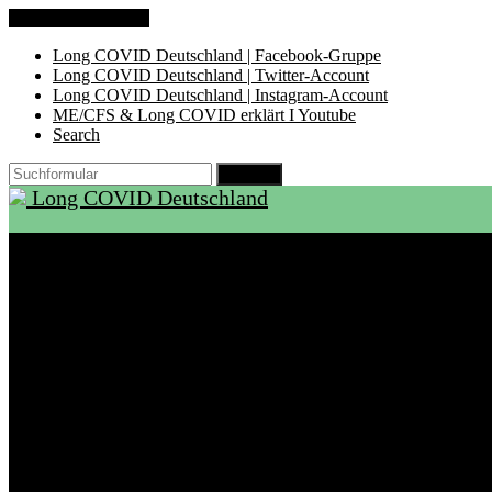
Zum Inhalt springen
Long COVID Deutschland | Facebook-Gruppe
Long COVID Deutschland | Twitter-Account
Long COVID Deutschland | Instagram-Account
ME/CFS & Long COVID erklärt I Youtube
Search
Suchen
Long COVID Deutschland
Start
Über LCD
Aktuelles
Support
Ambulanzen
Rehabilitation
Selbsthilfegruppen
International
Ressourcen
Betroffene & Angehörige