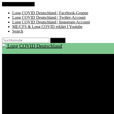
Zum Inhalt springen
Long COVID Deutschland | Facebook-Gruppe
Long COVID Deutschland | Twitter-Account
Long COVID Deutschland | Instagram-Account
ME/CFS & Long COVID erklärt I Youtube
Search
Suchen
Long COVID Deutschland
Start
Über LCD
Aktuelles
Support
Ambulanzen
Rehabilitation
Selbsthilfegruppen
International
Ressourcen
Betroffene & Angehörige