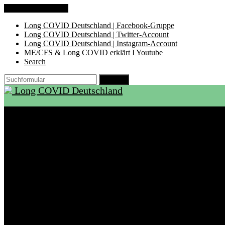
Zum Inhalt springen
Long COVID Deutschland | Facebook-Gruppe
Long COVID Deutschland | Twitter-Account
Long COVID Deutschland | Instagram-Account
ME/CFS & Long COVID erklärt I Youtube
Search
Suchen
Long COVID Deutschland
Start
Über LCD
Aktuelles
Support
Ambulanzen
Rehabilitation
Selbsthilfegruppen
International
Ressourcen
Betroffene & Angehörige