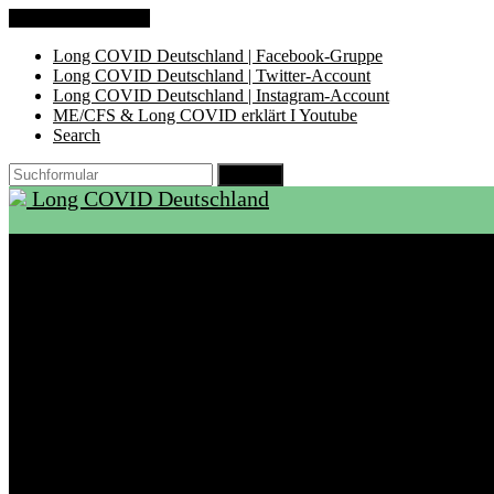
Zum Inhalt springen
Long COVID Deutschland | Facebook-Gruppe
Long COVID Deutschland | Twitter-Account
Long COVID Deutschland | Instagram-Account
ME/CFS & Long COVID erklärt I Youtube
Search
Suchen
Long COVID Deutschland
Start
Über LCD
Aktuelles
Support
Ambulanzen
Rehabilitation
Selbsthilfegruppen
International
Ressourcen
Betroffene & Angehörige