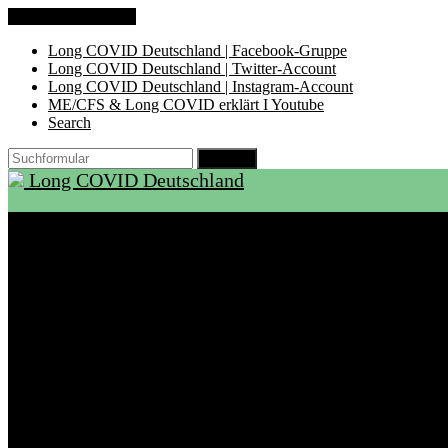
Zum Inhalt springen
Long COVID Deutschland | Facebook-Gruppe
Long COVID Deutschland | Twitter-Account
Long COVID Deutschland | Instagram-Account
ME/CFS & Long COVID erklärt I Youtube
Search
Suchen
Long COVID Deutschland
Start
Über LCD
Aktuelles
Support
Ambulanzen
Rehabilitation
Selbsthilfegruppen
International
Ressourcen
Betroffene & Angehörige