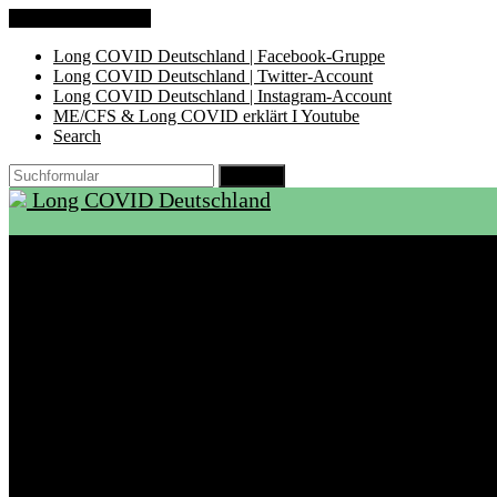
Zum Inhalt springen
Long COVID Deutschland | Facebook-Gruppe
Long COVID Deutschland | Twitter-Account
Long COVID Deutschland | Instagram-Account
ME/CFS & Long COVID erklärt I Youtube
Search
Suchen
Long COVID Deutschland
Start
Über LCD
Aktuelles
Support
Ambulanzen
Rehabilitation
Selbsthilfegruppen
International
Ressourcen
Betroffene & Angehörige