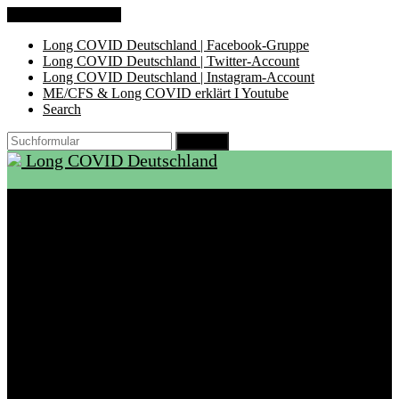
Zum Inhalt springen
Long COVID Deutschland | Facebook-Gruppe
Long COVID Deutschland | Twitter-Account
Long COVID Deutschland | Instagram-Account
ME/CFS & Long COVID erklärt I Youtube
Search
Suchen
Long COVID Deutschland
Start
Über LCD
Aktuelles
Support
Ambulanzen
Rehabilitation
Selbsthilfegruppen
International
Ressourcen
Betroffene & Angehörige