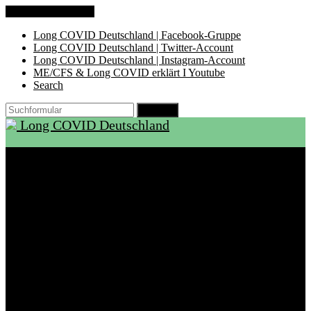
Zum Inhalt springen
Long COVID Deutschland | Facebook-Gruppe
Long COVID Deutschland | Twitter-Account
Long COVID Deutschland | Instagram-Account
ME/CFS & Long COVID erklärt I Youtube
Search
Suchen
Long COVID Deutschland
Start
Über LCD
Aktuelles
Support
Ambulanzen
Rehabilitation
Selbsthilfegruppen
International
Ressourcen
Betroffene & Angehörige