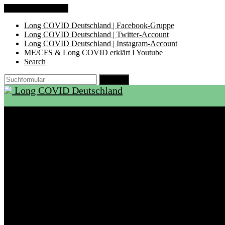
Zum Inhalt springen
Long COVID Deutschland | Facebook-Gruppe
Long COVID Deutschland | Twitter-Account
Long COVID Deutschland | Instagram-Account
ME/CFS & Long COVID erklärt I Youtube
Search
Suchen
Long COVID Deutschland
Start
Über LCD
Aktuelles
Support
Ambulanzen
Rehabilitation
Selbsthilfegruppen
International
Ressourcen
Betroffene & Angehörige