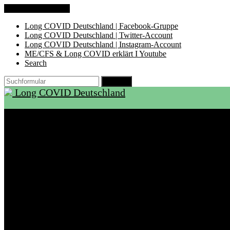
Zum Inhalt springen
Long COVID Deutschland | Facebook-Gruppe
Long COVID Deutschland | Twitter-Account
Long COVID Deutschland | Instagram-Account
ME/CFS & Long COVID erklärt I Youtube
Search
Suchen
Long COVID Deutschland
Start
Über LCD
Aktuelles
Support
Ambulanzen
Rehabilitation
Selbsthilfegruppen
International
Ressourcen
Betroffene & Angehörige