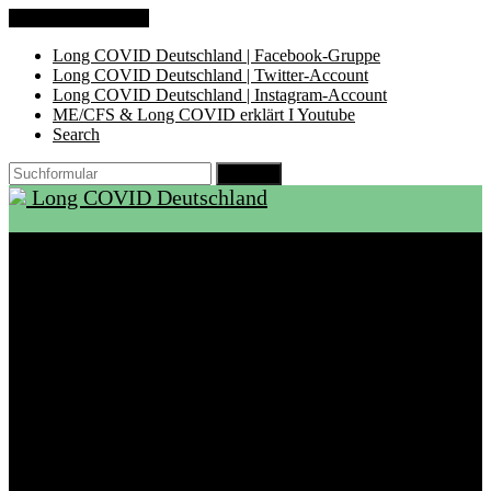
Zum Inhalt springen
Long COVID Deutschland | Facebook-Gruppe
Long COVID Deutschland | Twitter-Account
Long COVID Deutschland | Instagram-Account
ME/CFS & Long COVID erklärt I Youtube
Search
Suchen
Long COVID Deutschland
Start
Über LCD
Aktuelles
Support
Ambulanzen
Rehabilitation
Selbsthilfegruppen
International
Ressourcen
Betroffene & Angehörige