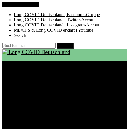
Zum Inhalt springen
Long COVID Deutschland | Facebook-Gruppe
Long COVID Deutschland | Twitter-Account
Long COVID Deutschland | Instagram-Account
ME/CFS & Long COVID erklärt I Youtube
Search
Suchen
Long COVID Deutschland
Start
Über LCD
Aktuelles
Support
Ambulanzen
Rehabilitation
Selbsthilfegruppen
International
Ressourcen
Betroffene & Angehörige