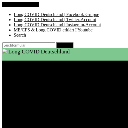
Zum Inhalt springen
Long COVID Deutschland | Facebook-Gruppe
Long COVID Deutschland | Twitter-Account
Long COVID Deutschland | Instagram-Account
ME/CFS & Long COVID erklärt I Youtube
Search
Suchen
Long COVID Deutschland
Start
Über LCD
Aktuelles
Support
Ambulanzen
Rehabilitation
Selbsthilfegruppen
International
Ressourcen
Betroffene & Angehörige