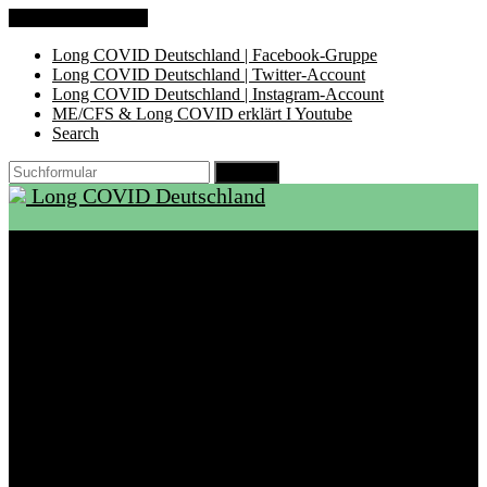
Zum Inhalt springen
Long COVID Deutschland | Facebook-Gruppe
Long COVID Deutschland | Twitter-Account
Long COVID Deutschland | Instagram-Account
ME/CFS & Long COVID erklärt I Youtube
Search
Suchen
Long COVID Deutschland
Start
Über LCD
Aktuelles
Support
Ambulanzen
Rehabilitation
Selbsthilfegruppen
International
Ressourcen
Betroffene & Angehörige