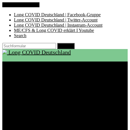
Zum Inhalt springen
Long COVID Deutschland | Facebook-Gruppe
Long COVID Deutschland | Twitter-Account
Long COVID Deutschland | Instagram-Account
ME/CFS & Long COVID erklärt I Youtube
Search
Suchen
Long COVID Deutschland
Start
Über LCD
Aktuelles
Support
Ambulanzen
Rehabilitation
Selbsthilfegruppen
International
Ressourcen
Betroffene & Angehörige