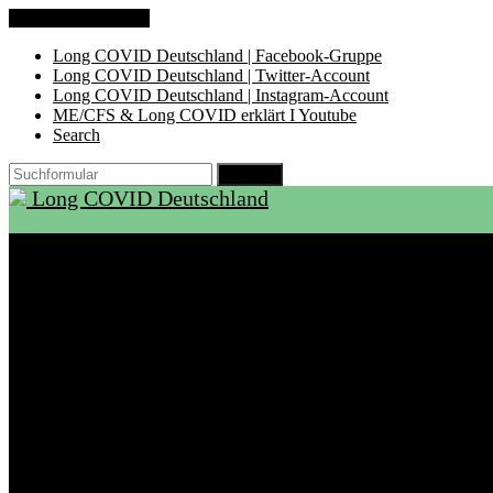
Zum Inhalt springen
Long COVID Deutschland | Facebook-Gruppe
Long COVID Deutschland | Twitter-Account
Long COVID Deutschland | Instagram-Account
ME/CFS & Long COVID erklärt I Youtube
Search
Suchen
Long COVID Deutschland
Start
Über LCD
Aktuelles
Support
Ambulanzen
Rehabilitation
Selbsthilfegruppen
International
Ressourcen
Betroffene & Angehörige