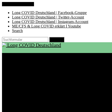
Zum Inhalt springen
Long COVID Deutschland | Facebook-Gruppe
Long COVID Deutschland | Twitter-Account
Long COVID Deutschland | Instagram-Account
ME/CFS & Long COVID erklärt I Youtube
Search
Suchen
Long COVID Deutschland
Start
Über LCD
Aktuelles
Support
Ambulanzen
Rehabilitation
Selbsthilfegruppen
International
Ressourcen
Betroffene & Angehörige