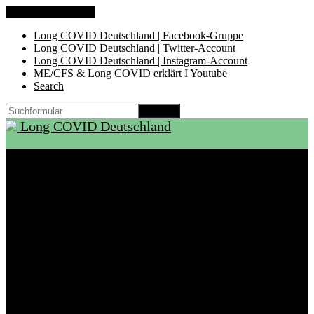
Zum Inhalt springen
Long COVID Deutschland | Facebook-Gruppe
Long COVID Deutschland | Twitter-Account
Long COVID Deutschland | Instagram-Account
ME/CFS & Long COVID erklärt I Youtube
Search
Suchen
Long COVID Deutschland
Start
Über LCD
Aktuelles
Support
Ambulanzen
Rehabilitation
Selbsthilfegruppen
International
Ressourcen
Betroffene & Angehörige