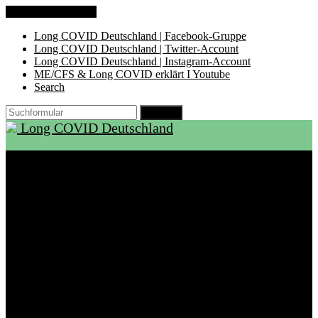
Zum Inhalt springen
Long COVID Deutschland | Facebook-Gruppe
Long COVID Deutschland | Twitter-Account
Long COVID Deutschland | Instagram-Account
ME/CFS & Long COVID erklärt I Youtube
Search
Suchen
Long COVID Deutschland
Start
Über LCD
Aktuelles
Support
Ambulanzen
Rehabilitation
Selbsthilfegruppen
International
Ressourcen
Betroffene & Angehörige