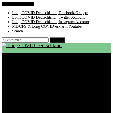
Zum Inhalt springen
Long COVID Deutschland | Facebook-Gruppe
Long COVID Deutschland | Twitter-Account
Long COVID Deutschland | Instagram-Account
ME/CFS & Long COVID erklärt I Youtube
Search
Suchen
Long COVID Deutschland
Start
Über LCD
Aktuelles
Support
Ambulanzen
Rehabilitation
Selbsthilfegruppen
International
Ressourcen
Betroffene & Angehörige