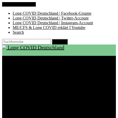
Zum Inhalt springen
Long COVID Deutschland | Facebook-Gruppe
Long COVID Deutschland | Twitter-Account
Long COVID Deutschland | Instagram-Account
ME/CFS & Long COVID erklärt I Youtube
Search
Suchen
Long COVID Deutschland
Start
Über LCD
Aktuelles
Support
Ambulanzen
Rehabilitation
Selbsthilfegruppen
International
Ressourcen
Betroffene & Angehörige