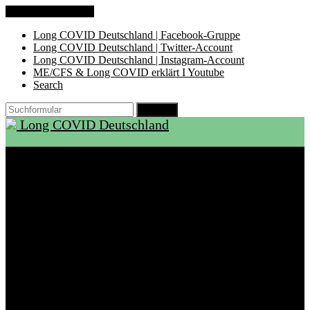
Zum Inhalt springen
Long COVID Deutschland | Facebook-Gruppe
Long COVID Deutschland | Twitter-Account
Long COVID Deutschland | Instagram-Account
ME/CFS & Long COVID erklärt I Youtube
Search
Suchen
Long COVID Deutschland
Start
Über LCD
Aktuelles
Support
Ambulanzen
Rehabilitation
Selbsthilfegruppen
International
Ressourcen
Betroffene & Angehörige