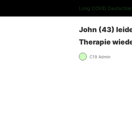
Long COVID Deutschla
John (43) leid
Therapie wied
C19 Admin