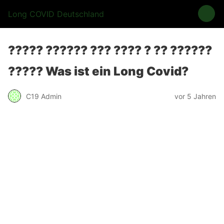
Long COVID Deutschland
????? ?????? ??? ???? ? ?? ??????
????? Was ist ein Long Covid?
C19 Admin
vor 5 Jahren