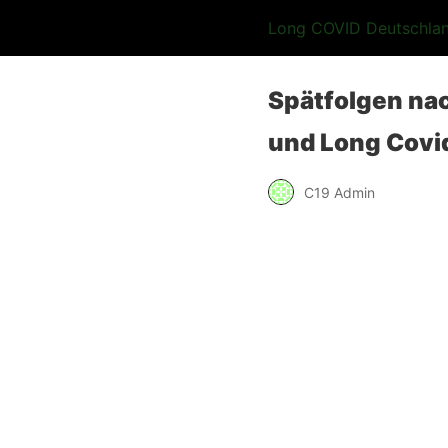
Long COVID Deutschla
Spätfolgen nac
und Long Covi
C19 Admin