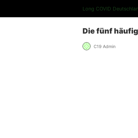
Long COVID Deutschla
Die fünf häuf
C19 Admin