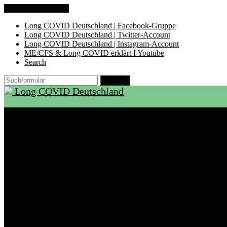
Zum Inhalt springen
Long COVID Deutschland | Facebook-Gruppe
Long COVID Deutschland | Twitter-Account
Long COVID Deutschland | Instagram-Account
ME/CFS & Long COVID erklärt I Youtube
Search
Suchen
Long COVID Deutschland
Start
Über LCD
Aktuelles
Support
Ambulanzen
Rehabilitation
Selbsthilfegruppen
International
Ressourcen
Betroffene & Angehörige